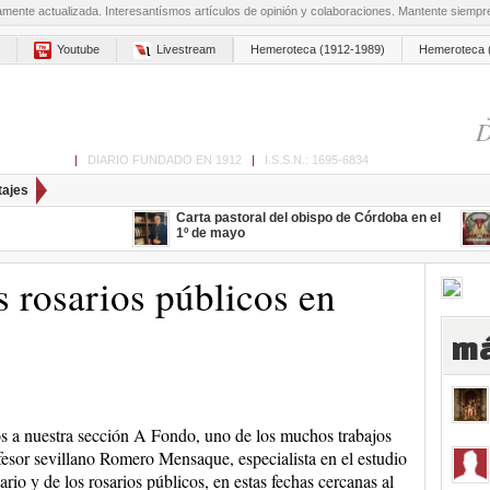
amente actualizada. Interesantísmos artículos de opinión y colaboraciones. Mantente siemp
Youtube
Livestream
Hemeroteca (1912-1989)
Hemeroteca 
D
ón de Cabra
|
DIARIO FUNDADO EN 1912
|
I.S.S.N.: 1695-6834
tajes
Carta pastoral del obispo de Córdoba en el
1º de mayo
s rosarios públicos en
má
 a nuestra sección A Fondo, uno de los muchos trabajos
fesor sevillano Romero Mensaque, especialista en el estudio
ario y de los rosarios públicos, en estas fechas cercanas al