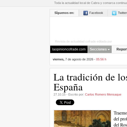
Toda la actualidad local de Cabra y comarca continu
Síguenos en:
Facebook
Twitter
Revista de actualidad cofrade editada por
La Opini
laopinioncofrade.com
Secciones
Repor
viernes,
7 de agosto de 2026 -
05:56 h
La tradición de lo
España
27.10.15 - Escrito por:
Carlos Romero Mensaque
Traemos
del pro
del Ros