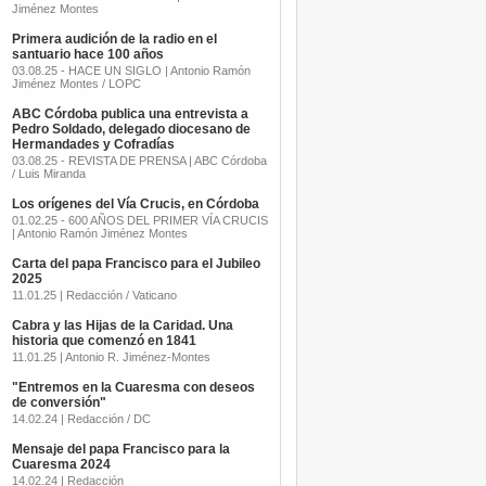
Jiménez Montes
Primera audición de la radio en el
santuario hace 100 años
03.08.25 - HACE UN SIGLO | Antonio Ramón
Jiménez Montes / LOPC
ABC Córdoba publica una entrevista a
Pedro Soldado, delegado diocesano de
Hermandades y Cofradías
03.08.25 - REVISTA DE PRENSA | ABC Córdoba
/ Luis Miranda
Los orígenes del Vía Crucis, en Córdoba
01.02.25 - 600 AÑOS DEL PRIMER VÍA CRUCIS
| Antonio Ramón Jiménez Montes
Carta del papa Francisco para el Jubileo
2025
11.01.25 | Redacción / Vaticano
Cabra y las Hijas de la Caridad. Una
historia que comenzó en 1841
11.01.25 | Antonio R. Jiménez-Montes
"Entremos en la Cuaresma con deseos
de conversión"
14.02.24 | Redacción / DC
Mensaje del papa Francisco para la
Cuaresma 2024
14.02.24 | Redacción