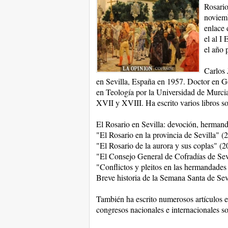
Rosario
noviemb
enlace 
el al I
el año 
Carlos 
en Sevilla, España en 1957. Doctor en Ge
en Teología por la Universidad de Murcia
XVII y XVIII. Ha escrito varios libros so
El Rosario en Sevilla: devoción, hermand
"El Rosario en la provincia de Sevilla" (
"El Rosario de la aurora y sus coplas" (2
"El Consejo General de Cofradías de Sev
"Conflictos y pleitos en las hermandades
Breve historia de la Semana Santa de Sev
También ha escrito numerosos artículos e
congresos nacionales e internacionales s