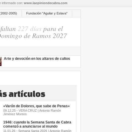
re informado con:
www.laopiniondecabra.com
(2002-2005)
Fundación "Aguilar y Eslava"
faltan
227 días
para el
omingo de Ramos 2027
Arte y devoción en los altares de cultos
s artículos
«Varón de Dolores, que sabe de Penas»
09.12.25 - VERA CRUZ | Antonio Ramón
Jiménez Montes
1946: cuando la Semana Santa de Cabra
comenzó a anunciarse al mundo
11.01.26 - Semana Santa 2026 | Antonio Ramón