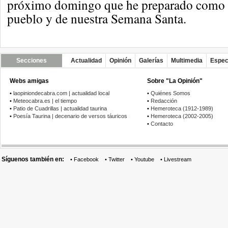
próximo domingo que he preparado como
pueblo y de nuestra Semana Santa.
Secciones
Actualidad
Opinión
Galerías
Multimedia
Espec
Webs amigas
Sobre "La Opinión"
•
laopiniondecabra.com | actualidad local
•
Quiénes Somos
•
Meteocabra.es | el tiempo
•
Redacción
•
Patio de Cuadrillas | actualidad taurina
•
Hemeroteca (1912-1989)
•
Poesía Taurina | decenario de versos táuricos
•
Hemeroteca (2002-2005)
•
Contacto
Síguenos también en:
•
Facebook
•
Twitter
•
Youtube
•
Livestream