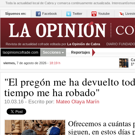
Toda la actualidad local de Cabra y comarca continuamente actualizada. Interesantísmo
Síguenos en:
Facebook
Twitter
Youtube
Lives
Revista de actualidad cofrade editada por
La Opinión de Cabra
|
DIARIO FUNDADO
laopinioncofrade.com
Secciones
Reportajes
Ca
viernes,
7 de agosto de 2026 -
18:19 h
1º
"El pregón me ha devuelto tod
tiempo me ha robado"
10.03.16 - Escrito por:
Mateo Olaya Marín
Ofrecemos a cuántas 
siguen, en estos días