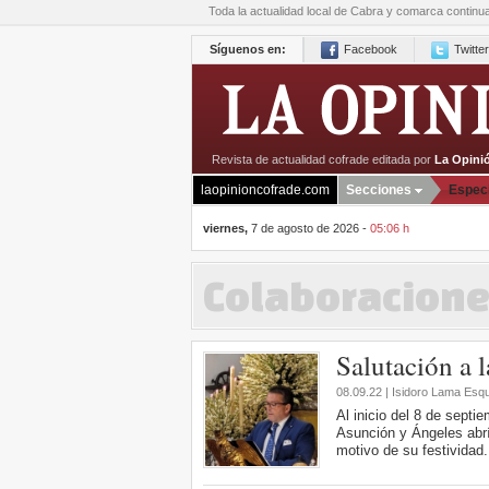
Toda la actualidad local de Cabra y comarca continu
Síguenos en:
Facebook
Twitter
Revista de actualidad cofrade editada por
La Opini
laopinioncofrade.com
Secciones
Espec
viernes,
7 de agosto de 2026 -
05:06 h
Colaboracion
Salutación a l
08.09.22 | Isidoro Lama Esq
Al inicio del 8 de septi
Asunción y Ángeles abría
motivo de su festividad