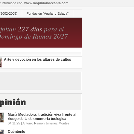
re informado con:
www.laopiniondecabra.com
(2002-2005)
Fundación "Aguilar y Eslava"
faltan
227 días
para el
omingo de Ramos 2027
Arte y devoción en los altares de cultos
pinión
María Mediadora: tradición viva frente al
riesgo de la desmemoria teológica
04.11.25 | Antonio Ramón Jiménez Montes
Cuéntenlo