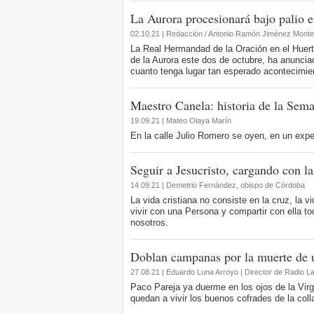
La Aurora procesionará bajo palio 
02.10.21 | Redacción / Antonio Ramón Jiménez Mont
La Real Hermandad de la Oración en el Huerto,
de la Aurora este dos de octubre, ha anunci
cuanto tenga lugar tan esperado acontecimie
Maestro Canela: historia de la Sem
19.09.21 | Mateo Olaya Marín
En la calle Julio Romero se oyen, en un expe
Seguir a Jesucristo, cargando con la
14.09.21 | Demetrio Fernández, obispo de Córdoba
La vida cristiana no consiste en la cruz, la v
vivir con una Persona y compartir con ella todo
nosotros.
Doblan campanas por la muerte de 
27.08.21 | Eduardo Luna Arroyo | Director de Radio L
Paco Pareja ya duerme en los ojos de la Virgen
quedan a vivir los buenos cofrades de la col