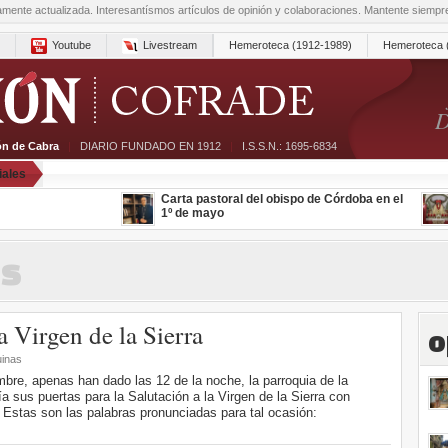
amente actualizada. Interesantísmos artículos de opinión y colaboraciones. Mantente siemp
Youtube
Livestream
Hemeroteca (1912-1989)
Hemeroteca 
D
ón de Cabra
|
DIARIO FUNDADO EN 1912
|
I.S.S.N.: 1695-6834
iales
Carta pastoral del obispo de Córdoba en el
1º de mayo
es
a Virgen de la Sierra
o
uinas
embre, apenas han dado las 12 de la noche, la parroquia de la
 sus puertas para la Salutación a la Virgen de la Sierra con
. Estas son las palabras pronunciadas para tal ocasión: